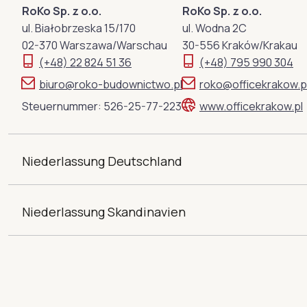
RoKo Sp. z o.o.
RoKo Sp. z o.o.
ul. Białobrzeska 15/170
ul. Wodna 2C
02-370 Warszawa/Warschau
30-556 Kraków/Krakau
(+48) 22 824 51 36
(+48) 795 990 304
biuro@roko-budownictwo.pl
roko@officekrakow.p
Steuernummer: 526-25-77-223
www.officekrakow.pl
Niederlassung Deutschland
Niederlassung Skandinavien