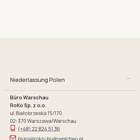
Niederlassung Polen
Büro Warschau
RoKo Sp. z o.o.
ul. Białobrzeska 15/170
02-370 Warszawa/Warschau
(+48) 22 824 51 36
biuro@roko-budownictwo.pl