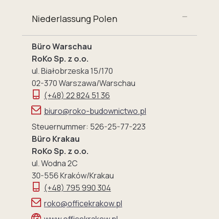
Niederlassung Polen
Büro Warschau
RoKo Sp. z o.o.
ul. Białobrzeska 15/170
02-370 Warszawa/Warschau
(+48) 22 824 51 36
biuro@roko-budownictwo.pl
Steuernummer: 526-25-77-223
Büro Krakau
RoKo Sp. z o.o.
ul. Wodna 2C
30-556 Kraków/Krakau
(+48) 795 990 304
roko@officekrakow.pl