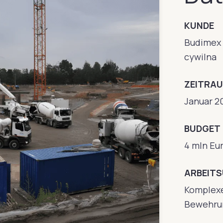
KUNDE
Budimex 
cywilna
ZEITRA
Januar 2
BUDGET
4 mln Eu
ARBEIT
Komplexe
Bewehru