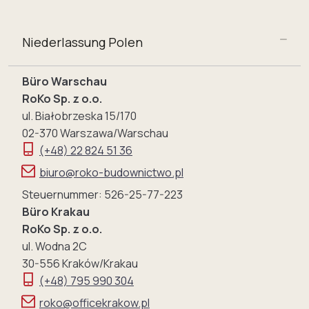
Niederlassung Polen
Büro Warschau
RoKo Sp. z o.o.
ul. Białobrzeska 15/170
02-370 Warszawa/Warschau
(+48) 22 824 51 36
biuro@roko-budownictwo.pl
Steuernummer: 526-25-77-223
Büro Krakau
RoKo Sp. z o.o.
ul. Wodna 2C
30-556 Kraków/Krakau
(+48) 795 990 304
roko@officekrakow.pl