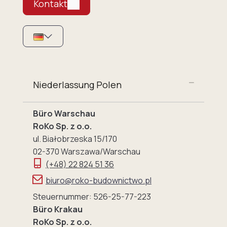
Kontakt
Niederlassung Polen
Büro Warschau
RoKo Sp. z o.o.
ul. Białobrzeska 15/170
02-370 Warszawa/Warschau
(+48) 22 824 51 36
biuro@roko-budownictwo.pl
Steuernummer: 526-25-77-223
Büro Krakau
RoKo Sp. z o.o.