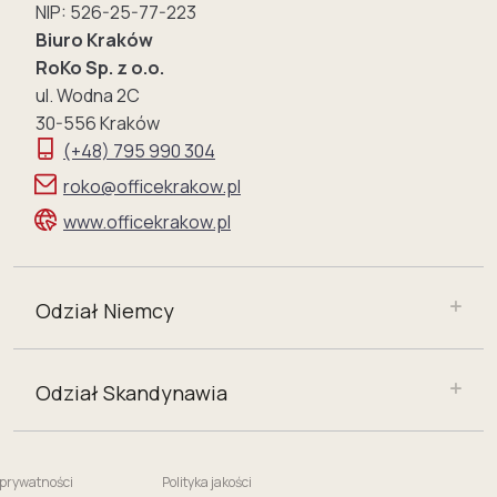
NIP: 526-25-77-223
Biuro Kraków
RoKo Sp. z o.o.
ul. Wodna 2C
30-556 Kraków
(+48) 795 990 304
roko@officekrakow.pl
www.officekrakow.pl
Odział Niemcy
Odział Skandynawia
 prywatności
Polityka jakości