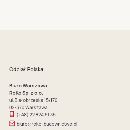
Odział Polska
Biuro Warszawa
RoKo Sp. z o.o.
ul. Białobrzeska 15/170
02-370 Warszawa
(+48) 22 824 51 36
biuro@roko-budownictwo.pl