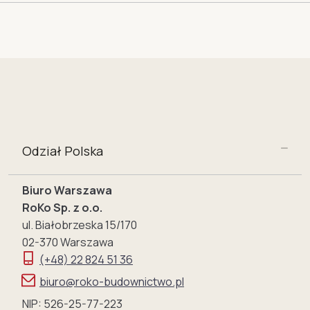
Odział Polska
Biuro Warszawa
RoKo Sp. z o.o.
ul. Białobrzeska 15/170
02-370 Warszawa
(+48) 22 824 51 36
biuro@roko-budownictwo.pl
NIP: 526-25-77-223