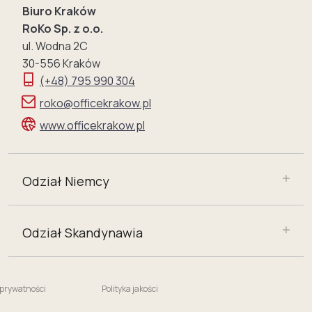
Biuro Kraków
RoKo Sp. z o.o.
ul. Wodna 2C
30-556 Kraków
(+48) 795 990 304
roko@officekrakow.pl
www.officekrakow.pl
Odział Niemcy
Odział Skandynawia
 prywatności
Polityka jakości