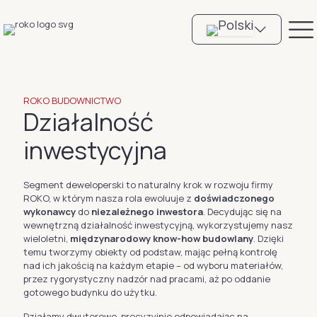
ROKO BUDOWNICTWO
Działalność
inwestycyjna
Segment deweloperski to naturalny krok w rozwoju firmy
ROKO, w którym nasza rola ewoluuje z
doświadczonego
wykonawcy
do
niezależnego inwestora
. Decydując się na
wewnętrzną działalność inwestycyjną, wykorzystujemy nasz
wieloletni,
międzynarodowy know-how budowlany
. Dzięki
temu tworzymy obiekty od podstaw, mając pełną kontrolę
nad ich jakością na każdym etapie – od wyboru materiałów,
przez rygorystyczny nadzór nad pracami, aż po oddanie
gotowego budynku do użytku.
Działamy dwutorowo, precyzyjnie odpowiadając na