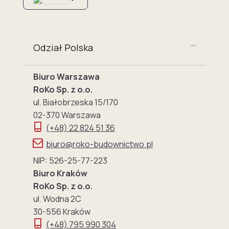
Odział Polska
Biuro Warszawa
RoKo Sp. z o.o.
ul. Białobrzeska 15/170
02-370 Warszawa
(+48) 22 824 51 36
biuro@roko-budownictwo.pl
NIP: 526-25-77-223
Biuro Kraków
RoKo Sp. z o.o.
ul. Wodna 2C
30-556 Kraków
(+48) 795 990 304