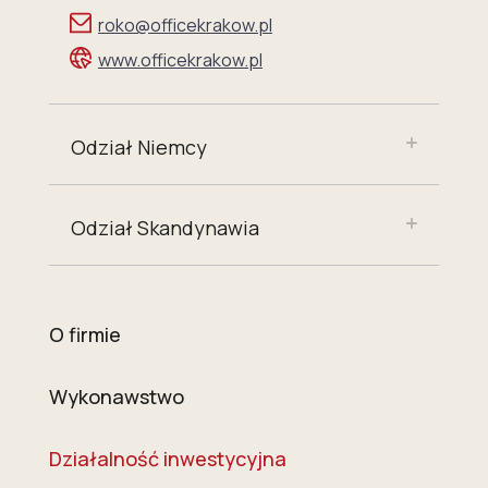
roko@officekrakow.pl
www.officekrakow.pl
Odział Niemcy
Odział Skandynawia
O firmie
Wykonawstwo
Działalność inwestycyjna