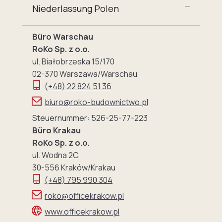
Niederlassung Polen
Büro Warschau
RoKo Sp. z o.o.
ul. Białobrzeska 15/170
02-370 Warszawa/Warschau
(+48) 22 824 51 36
biuro@roko-budownictwo.pl
Steuernummer: 526-25-77-223
Büro Krakau
RoKo Sp. z o.o.
ul. Wodna 2C
30-556 Kraków/Krakau
(+48) 795 990 304
roko@officekrakow.pl
www.officekrakow.pl