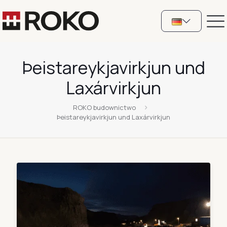
Þeistareykjavirkjun und
Laxárvirkjun
ROKO budownictwo
Þeistareykjavirkjun und Laxárvirkjun