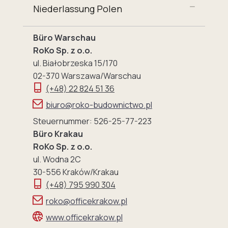
Niederlassung Polen
Büro Warschau
RoKo Sp. z o.o.
ul. Białobrzeska 15/170
02-370 Warszawa/Warschau
(+48) 22 824 51 36
biuro@roko-budownictwo.pl
Steuernummer: 526-25-77-223
Büro Krakau
RoKo Sp. z o.o.
ul. Wodna 2C
30-556 Kraków/Krakau
(+48) 795 990 304
roko@officekrakow.pl
www.officekrakow.pl