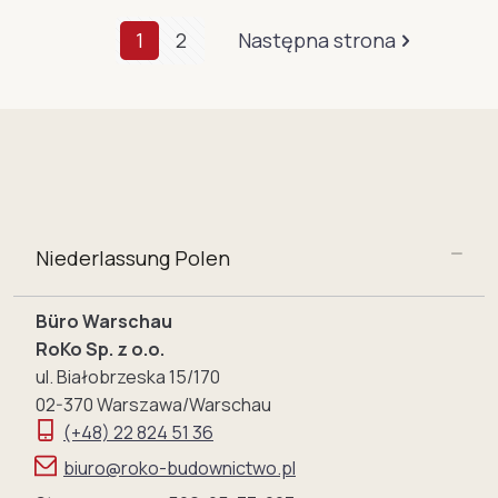
1
2
Następna strona
Niederlassung Polen
Büro Warschau
RoKo Sp. z o.o.
ul. Białobrzeska 15/170
02-370 Warszawa/Warschau
(+48) 22 824 51 36
biuro@roko-budownictwo.pl