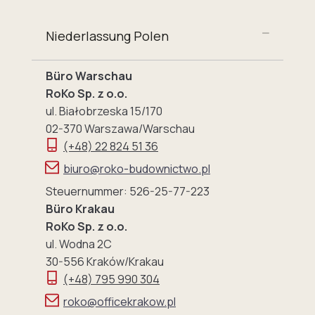
Niederlassung Polen
Büro Warschau
RoKo Sp. z o.o.
ul. Białobrzeska 15/170
02-370 Warszawa/Warschau
(+48) 22 824 51 36
biuro@roko-budownictwo.pl
Steuernummer: 526-25-77-223
Büro Krakau
RoKo Sp. z o.o.
ul. Wodna 2C
30-556 Kraków/Krakau
(+48) 795 990 304
roko@officekrakow.pl