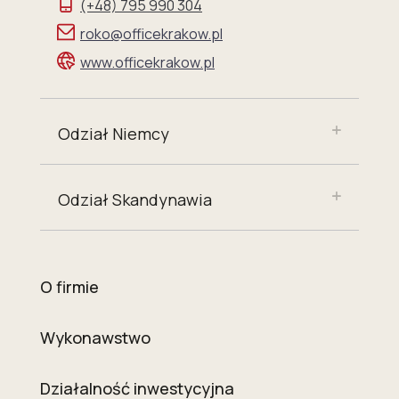
(+48) 795 990 304
roko@officekrakow.pl
www.officekrakow.pl
Odział Niemcy
Odział Skandynawia
O firmie
Wykonawstwo
Działalność inwestycyjna