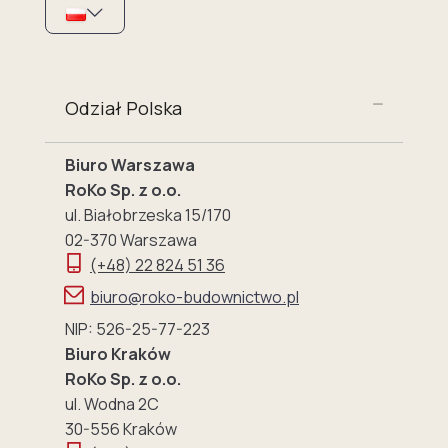
Odział Polska
Biuro Warszawa
RoKo Sp. z o.o.
ul. Białobrzeska 15/170
02-370 Warszawa
(+48) 22 824 51 36
biuro@roko-budownictwo.pl
NIP: 526-25-77-223
Biuro Kraków
RoKo Sp. z o.o.
ul. Wodna 2C
30-556 Kraków