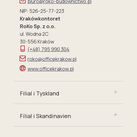
biuro@roko-budownictwo.pl
NIP: 526-25-77-223
Krakówkontoret
RoKo Sp. z o.o.
ul. Wodna 2C
30-556 Kraków
(+48) 795 990 304
roko@officekrakow.pl
www.officekrakow.pl
Filial i Tyskland
Filial i Skandinavien