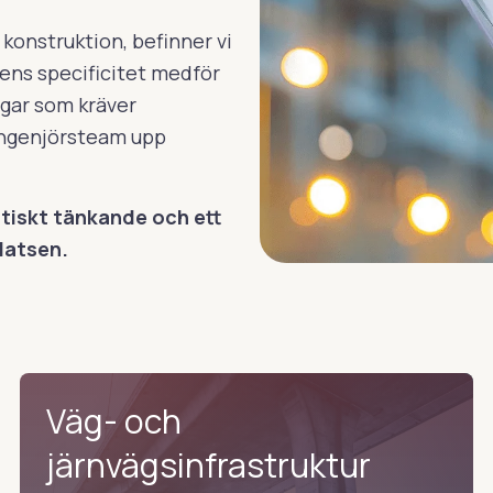
 konstruktion, befinner vi
gens specificitet medför
ngar som kräver
 ingenjörsteam upp
ytiskt tänkande och ett
latsen.
Väg- och
järnvägsinfrastruktur