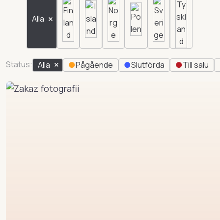
Alla
Status:
Alla
●
Pågående
●
Slutförda
●
Till salu