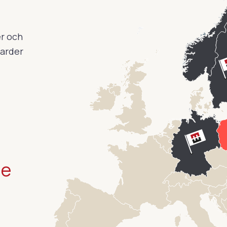
er och
darder
ge