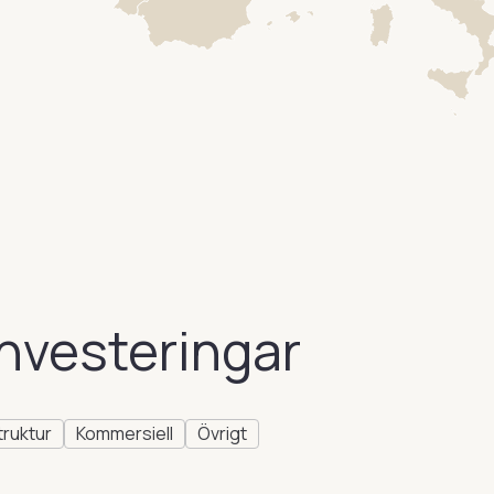
investeringar
truktur
Kommersiell
Övrigt