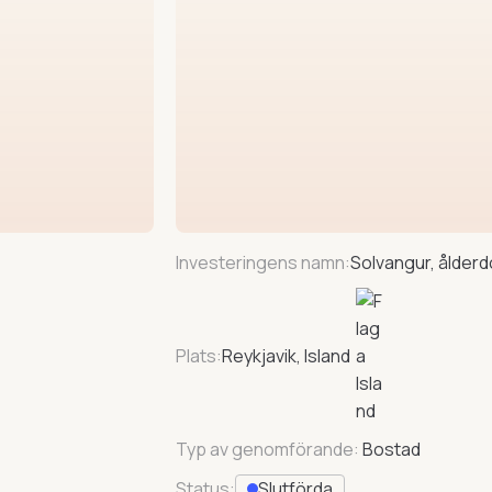
Investeringens namn:
Solvangur, ålde
Plats:
Reykjavik, Island
Typ av genomförande:
Bostad
Status:
Slutförda