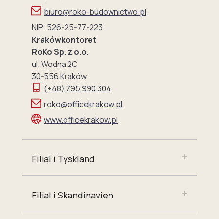
biuro@roko-budownictwo.pl
NIP: 526-25-77-223
Krakówkontoret
RoKo Sp. z o.o.
ul. Wodna 2C
30-556 Kraków
(+48) 795 990 304
roko@officekrakow.pl
www.officekrakow.pl
Filial i Tyskland
Filial i Skandinavien