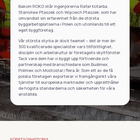
Bakom ROKO står ingenjörerna Rafał Kotarba,
Stanisław Ptaszek och Wojciech Ptaszek, som har
omvandlat sin erfarenhet från de största
byggarbetsplatserna i Polen och utomlands till ett
eget byggföretag.
Vår största styrka är dock teamet – det är mer än
300 kvalificerade specialister vars tillförlitlighet,
disciplin och arbetskultur är företagets skyltfönster.
Tack vare dem har vi byggt upp förtroende och
partnerskap med branschledare som Budimex,
Polimex och Mostostal i flera år. Som ett av de få
polska företagen exporterar vi framgångsrikt våra
tjänster till europeiska marknader och upprätthåller
de högsta standarderna och säkerheten för våra
anställda.
FÖRETAGSHISTORIA