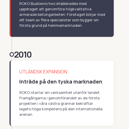
ROKO Budownictwo etablerades med
uppdraget att genomföra högkvalitativa
armerade betongarbeten. Företaget börjar med
ett team av flera specialister som bygger sin
första grund på hemmamarknaden.
2010
UTLÄNDSK EXPANSION
Inträde på den tyska marknaden
ROKO startar sin verksamhet utanför landet.
Framgångarna i genomförandet av de första
projekten i våra västra grannar bekräftar
lagets höga kompetens på den internationella
arenan.