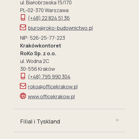
ul. Białobrzeska 15/170
PL-02-370 Warszawa
(+48) 22 824 51 36
biuro@roko-budownictwo.pl
NIP: 526-25-77-223
Krakówkontoret
RoKo Sp. z o.o.
ul. Wodna 2C
30-556 Kraków
(+48) 795 990 304
roko@officekrakow.pl
www.officekrakow.pl
Filial i Tyskland