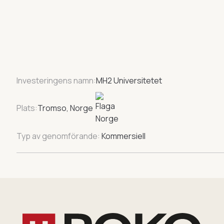
Investeringens namn:
MH2 Universitetet
Plats:
Tromso, Norge
Typ av genomförande:
Kommersiell