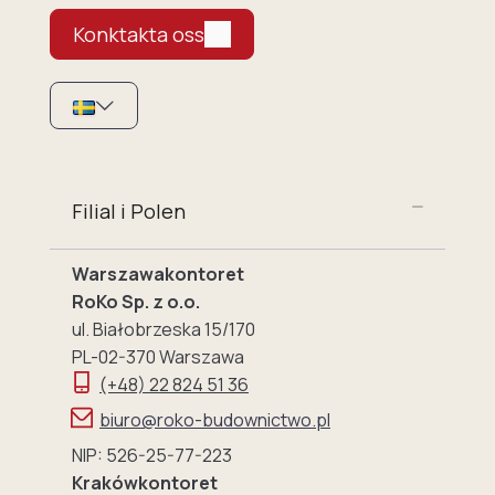
Konktakta oss
Filial i Polen
Warszawakontoret
RoKo Sp. z o.o.
ul. Białobrzeska 15/170
PL-02-370 Warszawa
(+48) 22 824 51 36
biuro@roko-budownictwo.pl
NIP: 526-25-77-223
Krakówkontoret