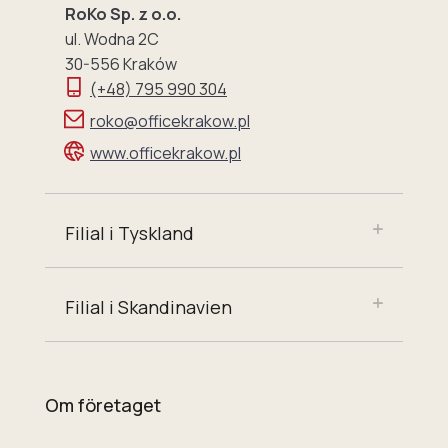
RoKo Sp. z o.o.
ul. Wodna 2C
30-556 Kraków
(+48) 795 990 304
roko@officekrakow.pl
www.officekrakow.pl
Filial i Tyskland
Filial i Skandinavien
Om företaget