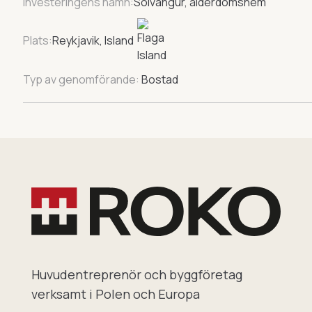
Investeringens namn:
Solvangur, ålderdomshem
Plats:
Reykjavik, Island
Typ av genomförande:
Bostad
Huvudentreprenör och byggföretag
verksamt i Polen och Europa