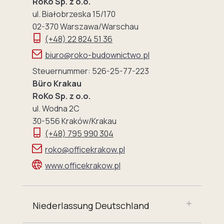
RoKo Sp. z o.o.
ul. Białobrzeska 15/170
02-370 Warszawa/Warschau
(+48) 22 824 51 36
biuro@roko-budownictwo.pl
Steuernummer: 526-25-77-223
Büro Krakau
RoKo Sp. z o.o.
ul. Wodna 2C
30-556 Kraków/Krakau
(+48) 795 990 304
roko@officekrakow.pl
www.officekrakow.pl
Niederlassung Deutschland