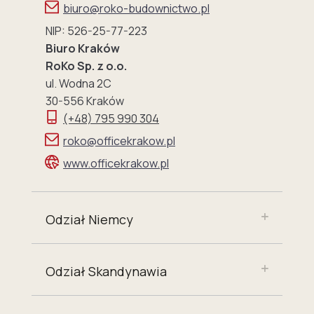
biuro@roko-budownictwo.pl
NIP: 526-25-77-223
Biuro Kraków
RoKo Sp. z o.o.
ul. Wodna 2C
30-556 Kraków
(+48) 795 990 304
roko@officekrakow.pl
www.officekrakow.pl
Odział Niemcy
Odział Skandynawia