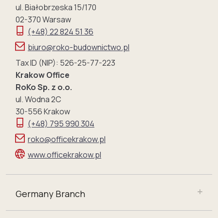
ul. Białobrzeska 15/170
02-370 Warsaw
(+48) 22 824 51 36
biuro@roko-budownictwo.pl
Tax ID (NIP): 526-25-77-223
Krakow Office
RoKo Sp. z o.o.
ul. Wodna 2C
30-556 Krakow
(+48) 795 990 304
roko@officekrakow.pl
www.officekrakow.pl
Germany Branch