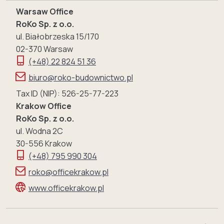
Warsaw Office
RoKo Sp. z o.o.
ul. Białobrzeska 15/170
02-370 Warsaw
(+48) 22 824 51 36
biuro@roko-budownictwo.pl
Tax ID (NIP): 526-25-77-223
Krakow Office
RoKo Sp. z o.o.
ul. Wodna 2C
30-556 Krakow
(+48) 795 990 304
roko@officekrakow.pl
www.officekrakow.pl