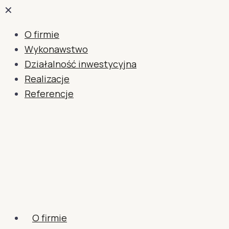
✕
O firmie
Wykonawstwo
Działalność inwestycyjna
Realizacje
Referencje
O firmie