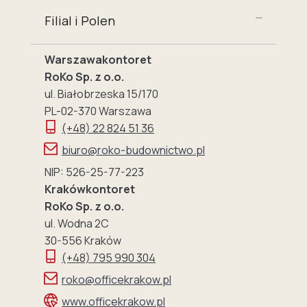
Filial i Polen
Warszawakontoret
RoKo Sp. z o.o.
ul. Białobrzeska 15/170
PL-02-370 Warszawa
(+48) 22 824 51 36
biuro@roko-budownictwo.pl
NIP: 526-25-77-223
Krakówkontoret
RoKo Sp. z o.o.
ul. Wodna 2C
30-556 Kraków
(+48) 795 990 304
roko@officekrakow.pl
www.officekrakow.pl