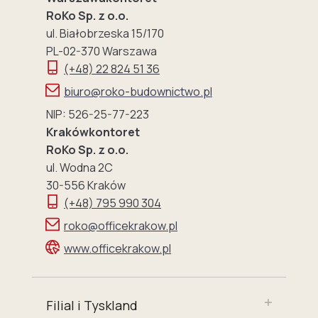
RoKo Sp. z o.o.
ul. Białobrzeska 15/170
PL-02-370 Warszawa
(+48) 22 824 51 36
biuro@roko-budownictwo.pl
NIP: 526-25-77-223
Krakówkontoret
RoKo Sp. z o.o.
ul. Wodna 2C
30-556 Kraków
(+48) 795 990 304
roko@officekrakow.pl
www.officekrakow.pl
Filial i Tyskland