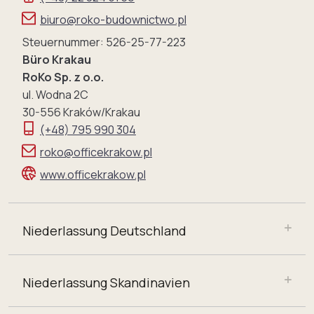
biuro@roko-budownictwo.pl
Steuernummer: 526-25-77-223
Büro Krakau
RoKo Sp. z o.o.
ul. Wodna 2C
30-556 Kraków/Krakau
(+48) 795 990 304
roko@officekrakow.pl
www.officekrakow.pl
Niederlassung Deutschland
Niederlassung Skandinavien