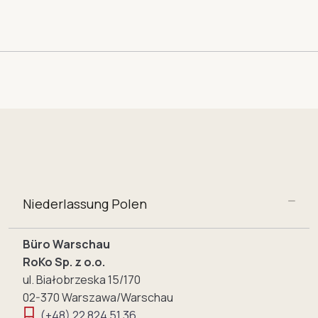
Niederlassung Polen
Büro Warschau
RoKo Sp. z o.o.
ul. Białobrzeska 15/170
02-370 Warszawa/Warschau
(+48) 22 824 51 36