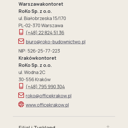
Warszawakontoret
RoKo Sp. z o.o.
ul. Białobrzeska 15/170
PL-02-370 Warszawa
(+48) 22 824 51 36
biuro@roko-budownictwo.pl
NIP: 526-25-77-223
Krakówkontoret
RoKo Sp. z o.o.
ul. Wodna 2C
30-556 Kraków
(+48) 795 990 304
roko@officekrakow.pl
www.officekrakow.pl
Filial i Tyskland