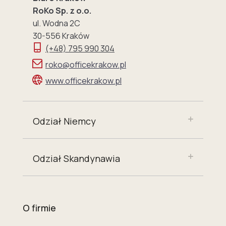
RoKo Sp. z o.o.
ul. Wodna 2C
30-556 Kraków
(+48) 795 990 304
roko@officekrakow.pl
www.officekrakow.pl
Odział Niemcy
Odział Skandynawia
O firmie