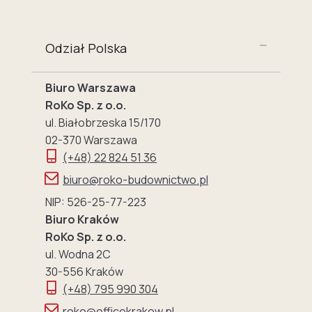
Odział Polska
Biuro Warszawa
RoKo Sp. z o.o.
ul. Białobrzeska 15/170
02-370 Warszawa
(+48) 22 824 51 36
biuro@roko-budownictwo.pl
NIP: 526-25-77-223
Biuro Kraków
RoKo Sp. z o.o.
ul. Wodna 2C
30-556 Kraków
(+48) 795 990 304
roko@officekrakow.pl