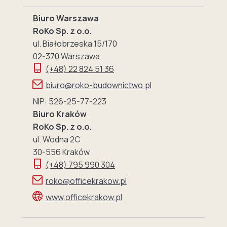
Biuro Warszawa
RoKo Sp. z o.o.
ul. Białobrzeska 15/170
02-370 Warszawa
(+48) 22 824 51 36
biuro@roko-budownictwo.pl
NIP: 526-25-77-223
Biuro Kraków
RoKo Sp. z o.o.
ul. Wodna 2C
30-556 Kraków
(+48) 795 990 304
roko@officekrakow.pl
www.officekrakow.pl