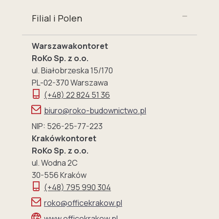
Filial i Polen
Warszawakontoret
RoKo Sp. z o.o.
ul. Białobrzeska 15/170
PL-02-370 Warszawa
(+48) 22 824 51 36
biuro@roko-budownictwo.pl
NIP: 526-25-77-223
Krakówkontoret
RoKo Sp. z o.o.
ul. Wodna 2C
30-556 Kraków
(+48) 795 990 304
roko@officekrakow.pl
www.officekrakow.pl