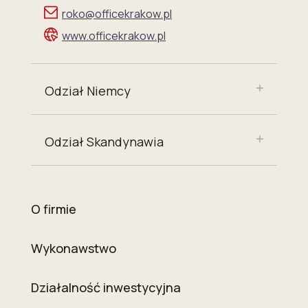
roko@officekrakow.pl
www.officekrakow.pl
Odział Niemcy
Odział Skandynawia
O firmie
Wykonawstwo
Działalność inwestycyjna