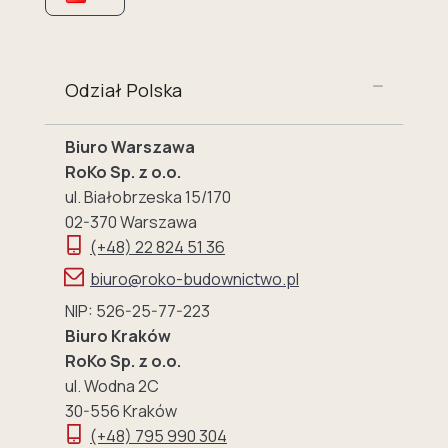
Odział Polska
Biuro Warszawa
RoKo Sp. z o.o.
ul. Białobrzeska 15/170
02-370 Warszawa
(+48) 22 824 51 36
biuro@roko-budownictwo.pl
NIP: 526-25-77-223
Biuro Kraków
RoKo Sp. z o.o.
ul. Wodna 2C
30-556 Kraków
(+48) 795 990 304