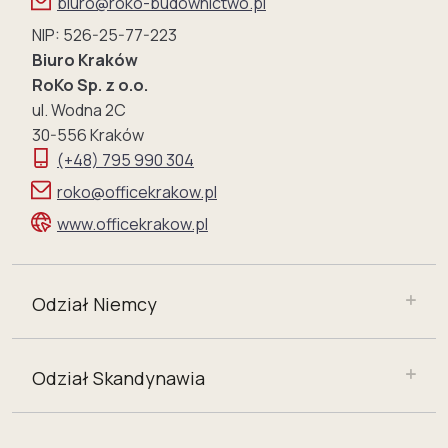
biuro@roko-budownictwo.pl
NIP: 526-25-77-223
Biuro Kraków
RoKo Sp. z o.o.
ul. Wodna 2C
30-556 Kraków
(+48) 795 990 304
roko@officekrakow.pl
www.officekrakow.pl
Odział Niemcy
Odział Skandynawia