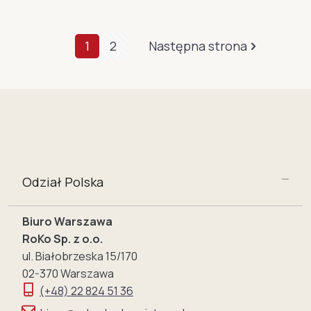
1
2
Następna strona
Odział Polska
Biuro Warszawa
RoKo Sp. z o.o.
ul. Białobrzeska 15/170
02-370 Warszawa
(+48) 22 824 51 36