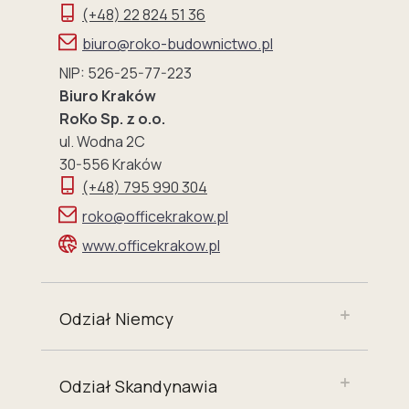
(+48) 22 824 51 36
biuro@roko-budownictwo.pl
NIP: 526-25-77-223
Biuro Kraków
RoKo Sp. z o.o.
ul. Wodna 2C
30-556 Kraków
(+48) 795 990 304
roko@officekrakow.pl
www.officekrakow.pl
Odział Niemcy
Odział Skandynawia